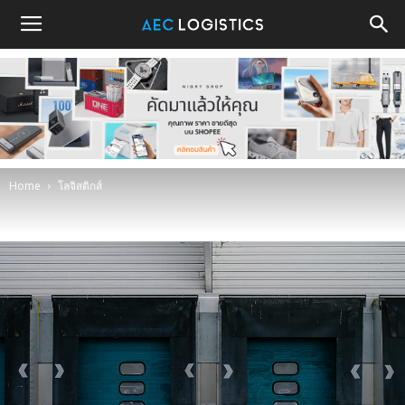
โลจิสติกส์
โลจิสติกส์ คือ การผสมผสานหลัก
การณ์การลำเลียงสิ่งของ เข้ากับความ
รู้และทฤษฎีสมัยใหม่ด้านซัพพลายเชน
June 8, 2021
Home
โลจิสติกส์