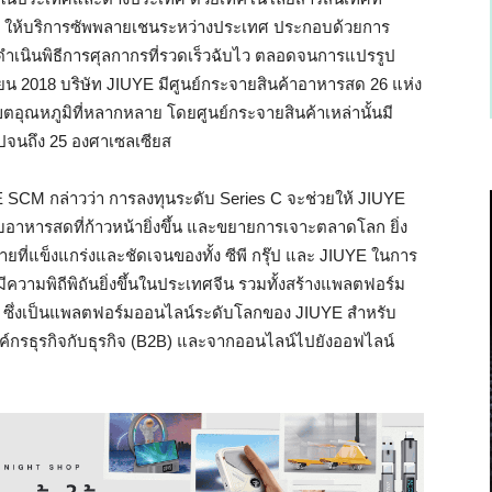
UYE ให้บริการซัพพลายเชนระหว่างประเทศ ประกอบด้วยการ
ำเนินพิธีการศุลกากรที่รวดเร็วฉับไว ตลอดจนการแปรรูป
2018 บริษัท JIUYE มีศูนย์กระจายสินค้าอาหารสด 26 แห่ง
ตอุณหภูมิที่หลากหลาย โดยศูนย์กระจายสินค้าเหล่านั้นมี
ไปจนถึง 25 องศาเซลเซียส
YE SCM กล่าวว่า การลงทุนระดับ Series C จะช่วยให้ JIUYE
อาหารสดที่ก้าวหน้ายิ่งขึ้น และขยายการเจาะตลาดโลก ยิ่ง
มายที่แข็งแกร่งและชัดเจนของทั้ง ซีพี กรุ๊ป และ JIUYE ในการ
วามพิถีพิถันยิ่งขึ้นในประเทศจีน รวมทั้งสร้างแพลตฟอร์ม
 ซึ่งเป็นแพลตฟอร์มออนไลน์ระดับโลกของ JIUYE สำหรับ
กรธุรกิจกับธุรกิจ (B2B) และจากออนไลน์ไปยังออฟไลน์