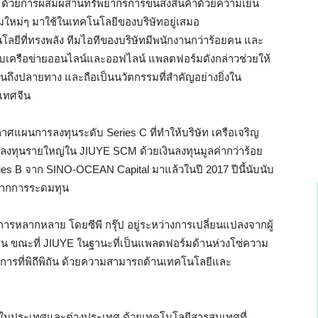
 ด้วยการผสมผสานทรัพยากรการขนส่งสินค้าด้วยความเย็น
ม่ๆ มาใช้ในเทคโนโลยีของบริษัทอยู่เสมอ
โลยีที่ทรงพลัง ทีมไอทีของบริษัทมีพนักงานกว่าร้อยคน และ
บเครือข่ายออนไลน์และออฟไลน์ แพลตฟอร์มดังกล่าวช่วยให้
นถึงปลายทาง และถือเป็นนวัตกรรมที่สำคัญอย่างยิ่งใน
เทศจีน
กาศแผนการลงทุนระดับ Series C ที่ทำให้บริษัท เครือเจริญ
ู้ลงทุนรายใหญ่ใน JIUYE SCM ด้วยเงินลงทุนมูลค่ากว่าร้อย
eries B จาก SINO-OCEAN Capital มาแล้วในปี 2017 ปีนี้นับนับ
าลจากการระดมทุน
บริการหลากหลาย โดยซีพี กรุ๊ป อยู่ระหว่างการเปลี่ยนแปลงจากผู้
ชน ขณะที่ JIUYE ในฐานะที่เป็นแพลตฟอร์มด้านห่วงโซ่ความ
บริการที่พิถีพิถัน ด้วยความสามารถด้านเทคโนโลยีและ
้งในประเทศและต่างประเทศ ด้วยเทคโนโลยีสารสนเทศที่