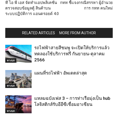
ที ไอ พี เอส จัดทำแอปพลิเคชั่น
กทท ชี้แจงกรณีสรรหา ผู้อำนวย
ตรวจสอบข้อมูลตู้ สินค้าบน
การ กทท คนใหม่
ระบบปฏิบัติการ แอนดรอยด์ 4.0
RELATED ARTICLES
MORE FROM AUTHOR
รถไฟฟ้าสายสีชมพู จะเปิดให้บริการแล้ว
ทดลองใช้บริการฟรี กันยายน-ตุลาคม
2566
ทางบก
แผนที่รถไฟฟ้า อัพเดตล่าสุด
ทางบก
แหลมฉบังเฟส 3 – การท่าเรือมุ่งเป็น hub
โลจิสติกส์รับอีอีซีเชื่อมอาเซียน
ทางบก