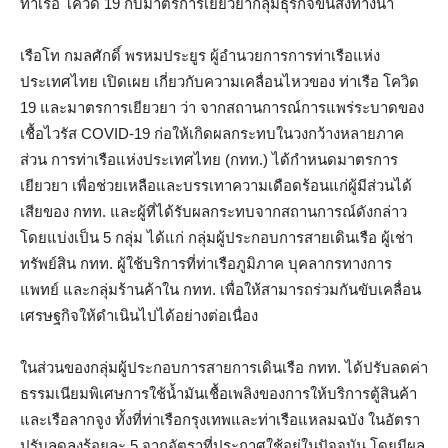
ท่าเรือ โควิด 19 กับมาตรการเยียวยากลุ่มธุรกิจขนส่งทางน้ำ
เรือโท กมลศักดิ์ พรหมประยูร ผู้อำนวยการการท่าเรือแห่ง
ประเทศไทย เปิดเผย เกี่ยวกับความเคลื่อนไหวของ ท่าเรือ โควิด
19 และมาตรการเยียวยา ว่า จากสถานการณ์การแพร่ระบาดของ
เชื้อไวรัส COVID-19 ก่อให้เกิดผลกระทบในวงกว้างหลายภาค
ส่วน การท่าเรือแห่งประเทศไทย (กทท.) ได้กำหนดมาตรการ
เยียวยา เพื่อช่วยเหลือและบรรเทาความเดือดร้อนแก่ผู้มีส่วนได้
เสียของ กทท. และผู้ที่ได้รับผลกระทบจากสถานการณ์ดังกล่าว
โดยแบ่งเป็น 5 กลุ่ม ได้แก่ กลุ่มผู้ประกอบการสายเดินเรือ ผู้เช่า
ทรัพย์สิน กทท. ผู้ใช้บริการที่ท่าเรือภูมิภาค บุคลากรทางการ
แพทย์ และกลุ่มร้านค้าใน กทท. เพื่อให้สามารถร่วมกันขับเคลื่อน
เศรษฐกิจให้ดำเนินไปได้อย่างต่อเนื่อง
ในส่วนของกลุ่มผู้ประกอบการสายการเดินเรือ กทท. ได้ปรับลดค่า
ธรรมเนียมพิเศษการใช้น้ำมันเชื้อเพลิงของการให้บริการตู้สินค้า
และเรือลากจูง ทั้งที่ท่าเรือกรุงเทพและท่าเรือแหลมฉบัง ในอัตรา
ปรับลดลงร้อยละ 5 จากอัตราที่ประกาศใช้อยู่ในปัจจุบัน โดยมีผล