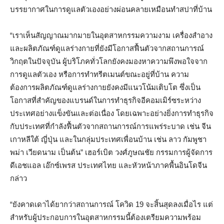
บรรยากาศในการดูแลตัวเองอย่างผ่อนคลายเหมือนทําสปาที่บ้าน
“เราเห็นสัญญาณมากมายในอุตสาหกรรมความงาม เครื่องสำอาง
และผลิตภัณฑ์ดูแลร่างกายที่ยังมีโอกาสฟื้นตัวจากสถานการณ์
วิกฤตในปัจจุบัน ผู้บริโภคทั่วโลกยังคงมองหาความพึงพอใจจาก
การดูแลตัวเอง หรือการทำทรีตเมนต์ขณะอยู่ที่บ้าน ความ
ต้องการผลิตภัณฑ์ดูแลร่างกายยังคงมีแนวโน้มเติบโต ซึ่งเป็น
โอกาสที่สำคัญของแบรนด์ในการทำธุรกิจอีคอมเมิร์ซระหว่าง
ประเทศอย่างแข็งขันและต่อเนื่อง โดยเฉพาะอย่างยิ่งการทำธุรกิจ
กับประเทศที่กำลังฟื้นตัวจากสถานการณ์การแพร่ระบาด เช่น จีน
เกาหลีใต้ ญี่ปุ่น และในกลุ่มประเทศเพื่อนบ้าน เช่น ลาว กัมพูชา
พม่า เวียดนาม เป็นต้น” เฮอร์เบิต วงศ์ภูษณชัย กรรมการผู้จัดการ
ดีเอชแอล เอ๊กซ์เพรส ประเทศไทย และหัวหน้าภาคพื้นอินโดจีน
กล่าว
“ยังคาดเดาได้ยากว่าสถานการณ์ โควิด 19 จะสิ้นสุดลงเมื่อไร แต่
สำหรับผู้ประกอบการในอุตสาหกรรมนี้ต้องเตรียมความพร้อม